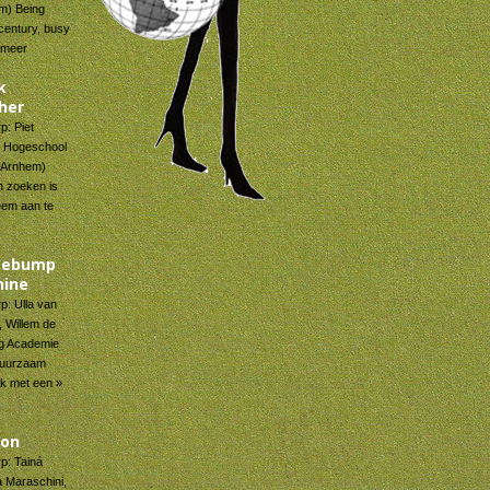
m) Being
century, busy
» meer
k
her
p: Piet
, Hogeschool
(Arnhem)
n zoeken is
eem aan te
sebump
ine
p: Ulla van
, Willem de
g Academie
 duurzaam
rk met een »
oon
p: Tainá
a Maraschini,