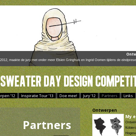
Ontw
012, maakte de jury met onder meer Elsien Gringhuis en Ingrid Oomen tijdens de eindpres
Sweater Day Design Competit
rpen ’12
Inspiratie Tour ’13
Doe mee!
Jury ’12
Partners
Links
Ontwerpen
My e
Partners
Ontwer
Kobier
Hogesc