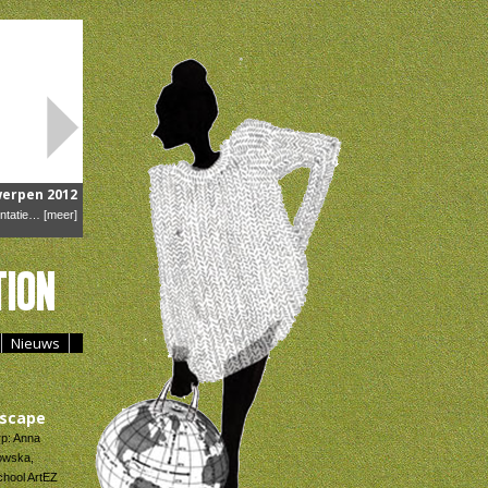
erpen 2012
entatie…
[meer]
ion
Nieuws
scape
p: Anna
owska,
hool ArtEZ