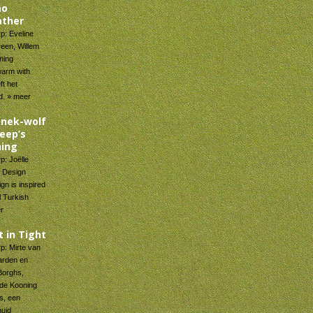
mo
ther
p: Eveline
een, Willem
ning
warm with
ft het
d. » meer
nek-wolf
heep’s
hing
p: Joëlle
, Design
n is inspired
l Turkish
er
t in Tight
p: Mirte van
arden en
Borghs,
 de Kooning
s, een
huid