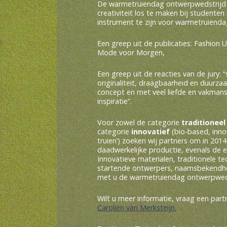
De warmetruiendag ontwerpwedstrijd
creativiteit los te maken bij studente
instrument te zijn voor warmetruien
Een greep uit de publicaties: Fashion 
Mode voor Morgen,
Een greep uit de reacties van de jury: 
originaliteit, draagbaarheid en duurz
concept en met veel liefde en vakma
inspiratie”.
Voor zowel de categorie
traditionee
categorie
innovatief
(bio-based, inno
truien’) zoeken wij partners om in 2014
daadwerkelijke productie, evenals de 
Innovatieve materialen, traditionele t
startende ontwerpers, naamsbekendh
met u de warmetruiendag ontwerpweds
Wilt u meer informatie, vraag een part
Carolien van Merksteijn.