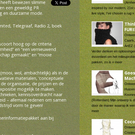
 heeft bewezen slimme
(Arnhe
n en een geweldig PR
inspired by our modern, 21st 
dag en duurzame mode.
live style, I’ve chosen a rug 
Thin
United, Telegraaf, Radio 2, boek
FURt
Ontwer
Caarls
“scoort hoog op de criteria
ArtEZ 
aamheid” en “een vernieuwend
Verder denken en oplossinge
nschap gemaakt” en “mooie
essentieel om het milieuprobl
pakken, zo is » meer
l
(mooi, wol, ambachtelijk) als in de
Goo
vatieve materialen, ‘conceptuele
Mach
 de organisatie, de prijzen en de
Ontwer
expositie mogelijk te maken.
Huizen
echnieken, kennisoverdracht naar
Koonin
eid – allemaal redenen om samen
(Rotterdam) Mijn ontwerp is
trijd vorm te geven!
door de manier waarop ik we
meer
nerinformatiepakket aan bij
Coc
Ontwer
Cristin