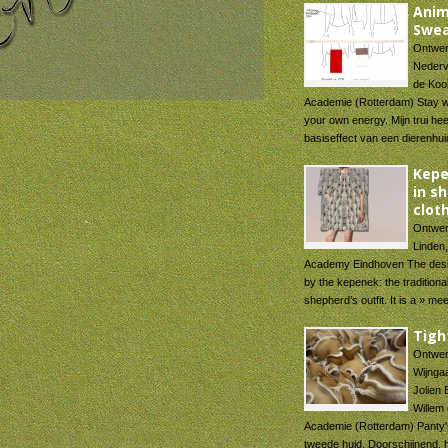
Ani
Swea
Ontwer
Nederv
de Koo
Academie (Rotterdam) Stay 
your own energy. Mijn trui hee
basiseffect van een dierenhui
Kepe
in s
clot
Ontwer
Linden
Academy Eindhoven The desig
by the kepenek: the traditiona
shepherd’s outfit. It is a » me
Tigh
Ontwer
Wijnga
Jolien 
Willem
Academie (Rotterdam) Panty'
tweede huid. Doorschijnend, 