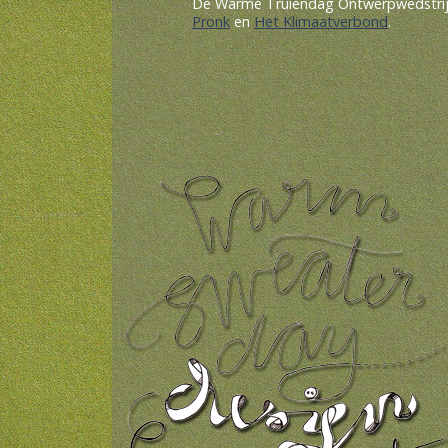
De Warme Truiendag Ontwerpwedstrijd 
Pronk
en
Het Klimaatverbond
.