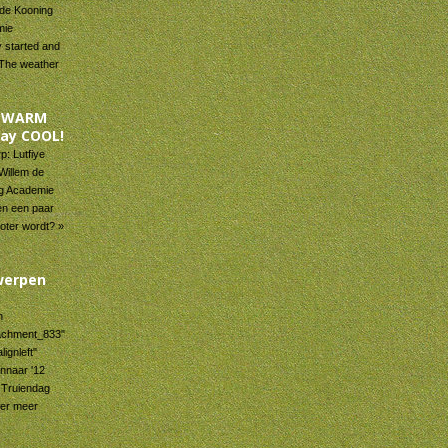
 de Kooning
mie
y started and
. The weather
y WARM
tay COOL!
: Lutfiye
Willem de
g Academie
en een paar
oter wordt? »
werpen
n
tachment_833"
lignleft"
innaar '12
 Truiendag
der meer