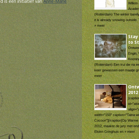
is een initiatief van
Anne-Marie
Willem
Acade
(Rotterdam) The winter barel
it is already snowing outside
» meer
Sta
to S
Ontwerp
Engin, 
Koonin
(Rotterdam) Een trui die na e
keer gewassen een maatje gr
meer
Ont
2012
[captio
id="at
align="a
width="150" caption="Taina w
Cocoon"][/caption]Op Warme
2012, maakte de jury met on
Elsien Gringhuis en » meer